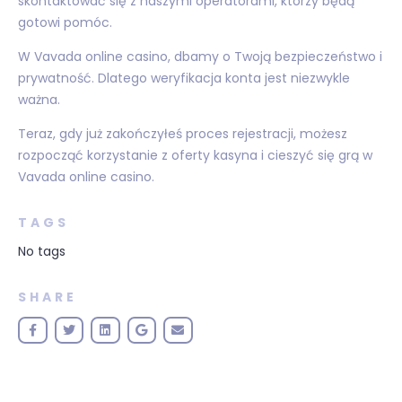
skontaktować się z naszymi operatorami, którzy będą
gotowi pomóc.
W Vavada online casino, dbamy o Twoją bezpieczeństwo i
prywatność. Dlatego weryfikacja konta jest niezwykle
ważna.
Teraz, gdy już zakończyłeś proces rejestracji, możesz
rozpocząć korzystanie z oferty kasyna i cieszyć się grą w
Vavada online casino.
TAGS
No tags
SHARE