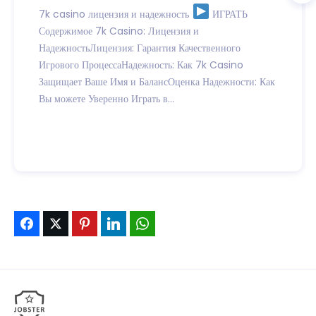
7k casino лицензия и надежность
ИГРАТЬ
Содержимое 7k Casino: Лицензия и
НадежностьЛицензия: Гарантия Качественного
Игрового ПроцессаНадежность: Как 7k Casino
Защищает Ваше Имя и БалансОценка Надежности: Как
Вы можете Уверенно Играть в...