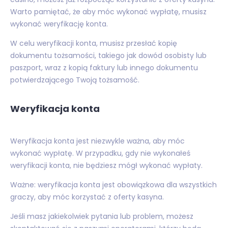
Warto pamiętać, że aby móc wykonać wypłatę, musisz
wykonać weryfikację konta.
W celu weryfikacji konta, musisz przesłać kopię
dokumentu tożsamości, takiego jak dowód osobisty lub
paszport, wraz z kopią faktury lub innego dokumentu
potwierdzającego Twoją tożsamość.
Weryfikacja konta
Weryfikacja konta jest niezwykle ważna, aby móc
wykonać wypłatę. W przypadku, gdy nie wykonałeś
weryfikacji konta, nie będziesz mógł wykonać wypłaty.
Ważne: weryfikacja konta jest obowiązkowa dla wszystkich
graczy, aby móc korzystać z oferty kasyna.
Jeśli masz jakiekolwiek pytania lub problem, możesz