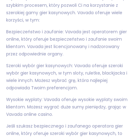
szybkim procesem, który pozwoli Ci na korzystanie z
szerokiej gamy gier kasynowych. Vavada oferuje wiele
korzyści, w tym:
Bezpieczeństwo i zaufanie: Vavada jest operatorem gier
online, który oferuje bezpieczeństwo i zaufanie swoim
klientom. Vavada jest licencjonowany i nadzorowany
przez odpowiednie organy.
Szeroki wybór gier kasynowych: Vavada oferuje szeroki
wybór gier kasynowych, w tym sloty, ruletke, blackjacka i
wiele innych. Możesz wybrać grę, która najlepiej
odpowiada Twoim preferencjom.
Wysokie wyplaty: Vavada oferuje wysokie wyplaty swoim
klientom. Możesz wygrać duże sumy pieniędzy, grając w
Vavada online casino.
Jeśli szukasz bezpiecznego i zaufanego operatora gier
online, który oferuje szeroki wybór gier kasynowych, to