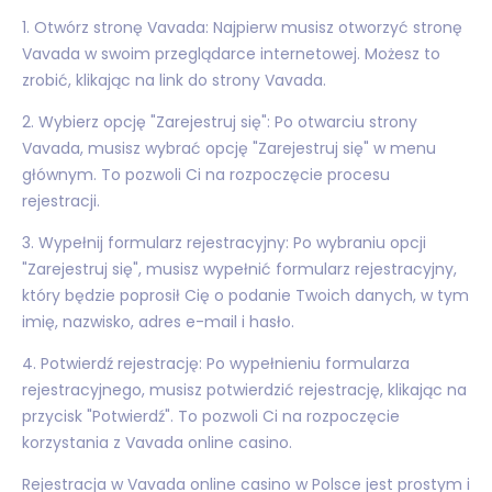
1. Otwórz stronę Vavada: Najpierw musisz otworzyć stronę
Vavada w swoim przeglądarce internetowej. Możesz to
zrobić, klikając na link do strony Vavada.
2. Wybierz opcję "Zarejestruj się": Po otwarciu strony
Vavada, musisz wybrać opcję "Zarejestruj się" w menu
głównym. To pozwoli Ci na rozpoczęcie procesu
rejestracji.
3. Wypełnij formularz rejestracyjny: Po wybraniu opcji
"Zarejestruj się", musisz wypełnić formularz rejestracyjny,
który będzie poprosił Cię o podanie Twoich danych, w tym
imię, nazwisko, adres e-mail i hasło.
4. Potwierdź rejestrację: Po wypełnieniu formularza
rejestracyjnego, musisz potwierdzić rejestrację, klikając na
przycisk "Potwierdź". To pozwoli Ci na rozpoczęcie
korzystania z Vavada online casino.
Rejestracja w Vavada online casino w Polsce jest prostym i