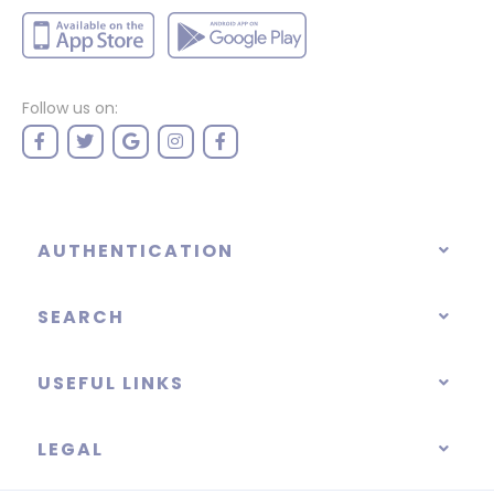
Follow us on:
AUTHENTICATION
SEARCH
USEFUL LINKS
LEGAL