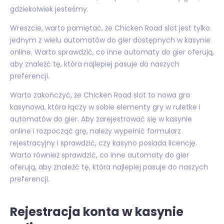
gdziekolwiek jesteśmy.
Wreszcie, warto pamiętać, że Chicken Road slot jest tylko
jednym z wielu automatów do gier dostępnych w kasynie
online. Warto sprawdzić, co inne automaty do gier oferują,
aby znaleźć tę, która najlepiej pasuje do naszych
preferencji.
Warto zakończyć, że Chicken Road slot to nowa gra
kasynowa, która łączy w sobie elementy gry w ruletke i
automatów do gier. Aby zarejestrować się w kasynie
online i rozpocząć grę, należy wypełnić formularz
rejestracyjny i sprawdzić, czy kasyno posiada licencję.
Warto również sprawdzić, co inne automaty do gier
oferują, aby znaleźć tę, która najlepiej pasuje do naszych
preferencji.
Rejestracja konta w kasynie