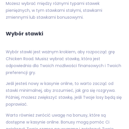
Możesz wybrać między różnymi typami stawek
pieniężnych, w tym stawkami stałymi, stawkami
zmiennymi lub stawkami bonusowymi.
Wybór stawki
Wybór stawki jest ważnym krokiem, aby rozpocząć grę
Chicken Road. Musisz wybrać stawkę, która jest
odpowiednia dla Twoich możliwości finansowych i Twoich
preferencji gry.
Jeśli jesteś nowy w kasynie online, to warto zacząć od
stawki minimalnej, aby zrozumieć, jak gra się rozgrywa.
Później, możesz zwiększyć stawkę, jeśli Twoje losy będą się
poprawiać.
Warto również zwrócić uwagę na bonusy, które są
dostępne w kasynie online. Bonusy mogą pomóc Ci
zwiększyć Twoje szanse na wygraną i zwiększyć Twoje