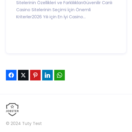
Sitelerinin Özellikleri ve FarklılıklarıGüvenilir Canlı
Casino Sitelerinin Seçimi İçin Önemli
Kriterler2026 Yılı için En İyi Casino...
© 2024
Tuty Test