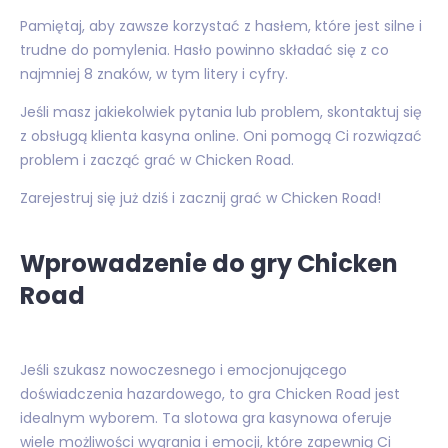
Pamiętaj, aby zawsze korzystać z hasłem, które jest silne i
trudne do pomylenia. Hasło powinno składać się z co
najmniej 8 znaków, w tym litery i cyfry.
Jeśli masz jakiekolwiek pytania lub problem, skontaktuj się
z obsługą klienta kasyna online. Oni pomogą Ci rozwiązać
problem i zacząć grać w Chicken Road.
Zarejestruj się już dziś i zacznij grać w Chicken Road!
Wprowadzenie do gry Chicken
Road
Jeśli szukasz nowoczesnego i emocjonującego
doświadczenia hazardowego, to gra Chicken Road jest
idealnym wyborem. Ta slotowa gra kasynowa oferuje
wiele możliwości wygrania i emocji, które zapewnią Ci