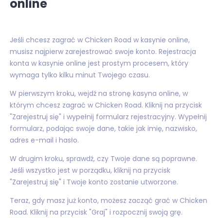
online
Jeśli chcesz zagrać w Chicken Road w kasynie online,
musisz najpierw zarejestrować swoje konto. Rejestracja
konta w kasynie online jest prostym procesem, który
wymaga tylko kilku minut Twojego czasu.
W pierwszym kroku, wejdź na stronę kasyna online, w
którym chcesz zagrać w Chicken Road. Kliknij na przycisk
"Zarejestruj się" i wypełnij formularz rejestracyjny. Wypełnij
formularz, podając swoje dane, takie jak imię, nazwisko,
adres e-mail i hasło.
W drugim kroku, sprawdź, czy Twoje dane są poprawne.
Jeśli wszystko jest w porządku, kliknij na przycisk
"Zarejestruj się" i Twoje konto zostanie utworzone.
Teraz, gdy masz już konto, możesz zacząć grać w Chicken
Road. Kliknij na przycisk "Graj" i rozpocznij swoją grę.