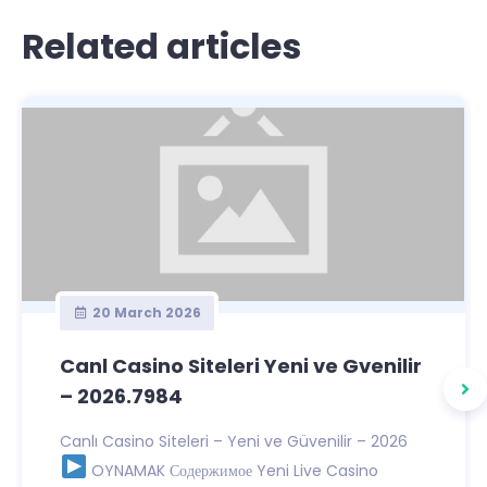
Related articles
20 March 2026
Canl Casino Siteleri Yeni ve Gvenilir
– 2026.7984
Canlı Casino Siteleri – Yeni ve Güvenilir – 2026
OYNAMAK Содержимое Yeni Live Casino