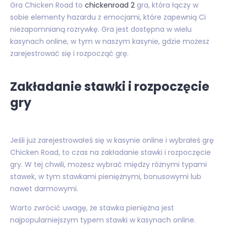
Gra Chicken Road to
chickenroad 2
gra, która łączy w
sobie elementy hazardu z emocjami, które zapewnią Ci
niezapomnianą rozrywkę. Gra jest dostępna w wielu
kasynach online, w tym w naszym kasynie, gdzie możesz
zarejestrować się i rozpocząć grę.
Zakładanie stawki i rozpoczęcie
gry
Jeśli już zarejestrowałeś się w kasynie online i wybrałeś grę
Chicken Road, to czas na zakładanie stawki i rozpoczęcie
gry. W tej chwili, możesz wybrać między różnymi typami
stawek, w tym stawkami pieniężnymi, bonusowymi lub
nawet darmowymi.
Warto zwrócić uwagę, że stawka pieniężna jest
najpopularniejszym typem stawki w kasynach online.