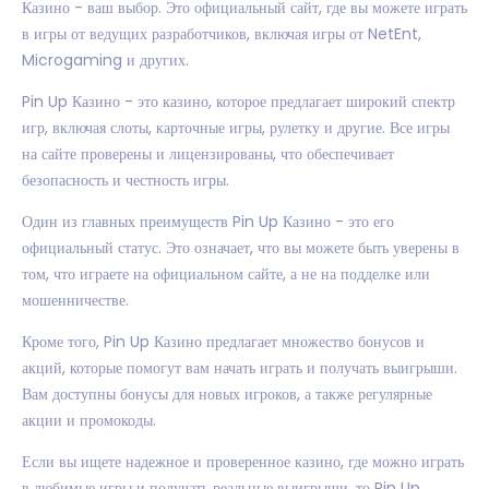
Казино - ваш выбор. Это официальный сайт, где вы можете играть
в игры от ведущих разработчиков, включая игры от NetEnt,
Microgaming и других.
Pin Up Казино - это казино, которое предлагает широкий спектр
игр, включая слоты, карточные игры, рулетку и другие. Все игры
на сайте проверены и лицензированы, что обеспечивает
безопасность и честность игры.
Один из главных преимуществ Pin Up Казино - это его
официальный статус. Это означает, что вы можете быть уверены в
том, что играете на официальном сайте, а не на подделке или
мошенничестве.
Кроме того, Pin Up Казино предлагает множество бонусов и
акций, которые помогут вам начать играть и получать выигрыши.
Вам доступны бонусы для новых игроков, а также регулярные
акции и промокоды.
Если вы ищете надежное и проверенное казино, где можно играть
в любимые игры и получать реальные выигрыши, то Pin Up