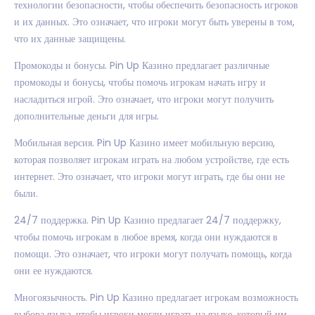
технологии безопасности, чтобы обеспечить безопасность игроков
и их данных. Это означает, что игроки могут быть уверены в том,
что их данные защищены.
Промокоды и бонусы. Pin Up Казино предлагает различные
промокоды и бонусы, чтобы помочь игрокам начать игру и
насладиться игрой. Это означает, что игроки могут получить
дополнительные деньги для игры.
Мобильная версия. Pin Up Казино имеет мобильную версию,
которая позволяет игрокам играть на любом устройстве, где есть
интернет. Это означает, что игроки могут играть, где бы они не
были.
24/7 поддержка. Pin Up Казино предлагает 24/7 поддержку,
чтобы помочь игрокам в любое время, когда они нуждаются в
помощи. Это означает, что игроки могут получать помощь, когда
они ее нуждаются.
Многоязычность. Pin Up Казино предлагает игрокам возможность
выбора языка, чтобы игроки могли играть на языке, который им