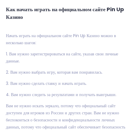
Как начать играть на официальном сайте Pin Up
Казино
Начать играть на официальном сайте Pin Up Казино можно в
несколько шагов:
1. Вам нужно зарегистрироваться на сайте, указав свои личные
данные.
2. Вам нужно выбрать игру, которая вам понравилась.
3. Вам нужно сделать ставку и начать играть.
4. Вам нужно следить за результатами и получать выигрыши.
Вам не нужно искать зеркало, потому что официальный сайт
доступен для игроков из России и других стран. Вам не нужно
беспокоиться о безопасности и конфиденциальности личных
данных, потому что официальный сайт обеспечивает безопасность