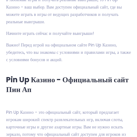
Казино - ваш выбор. Вам доступен официальный сайт, где вы
можете играть в игры от ведущих разработчиков и получать
реальные выигрыши.
Начните играть сейчас и получайте выигрыши!
Важно! Перед игрой на официальном сайте Pin Up Казино,
убедитесь, что вы знакомы с условиями и правилами игры, а также
с условиями бонусов и акций.
Pin Up Казино - Официальный сайт
Пин Ап
Pin Up Казино - это официальный сайт, который предлагает
игрокам широкий спектр развлекательных игр, включая слоты,
карточные игры и другие азартные игры. Вам не нужно искать
зеркало, потому что официальный сайт доступен для игроков из