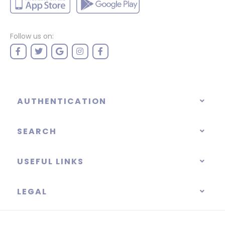
Follow us on:
AUTHENTICATION
SEARCH
USEFUL LINKS
LEGAL