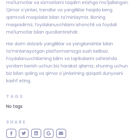
ma'lumotlar va xizmatlarni taqdim etishga mo'ljallangan.
Qimor o'yinlari, trendlar va yangiliklar haqida keng
qamrovli maqolalar bilan ta'minlaymiz. Bizning
maqsadimiz, foydalanuvchilarni ishonchli va foydali
ma'lumotlar bilan qurollantirishdir.
Har doim dolzarb yangiliklar va yangilanishlar bilan
ta'minlanayotgan platformamizga xush kelibsiz.
Foydalanuvchilarning bilim va tajribalarini oshirishda
yordam berish uchun biz harakat qilamiz, shuning uchun
biz bilan qoling va qimor o'yinlarining qiziqarli dunyosini
kashf eting.
TAGS
No tags
SHARE