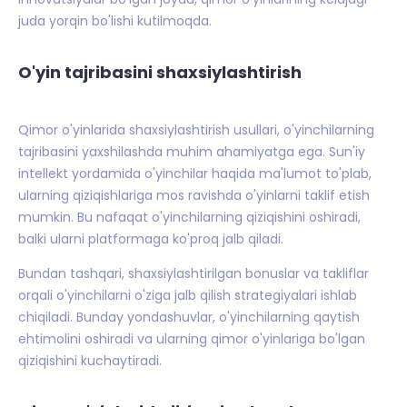
juda yorqin bo'lishi kutilmoqda.
O'yin tajribasini shaxsiylashtirish
Qimor o'yinlarida shaxsiylashtirish usullari, o'yinchilarning
tajribasini yaxshilashda muhim ahamiyatga ega. Sun'iy
intellekt yordamida o'yinchilar haqida ma'lumot to'plab,
ularning qiziqishlariga mos ravishda o'yinlarni taklif etish
mumkin. Bu nafaqat o'yinchilarning qiziqishini oshiradi,
balki ularni platformaga ko'proq jalb qiladi.
Bundan tashqari, shaxsiylashtirilgan bonuslar va takliflar
orqali o'yinchilarni o'ziga jalb qilish strategiyalari ishlab
chiqiladi. Bunday yondashuvlar, o'yinchilarning qaytish
ehtimolini oshiradi va ularning qimor o'yinlariga bo'lgan
qiziqishini kuchaytiradi.