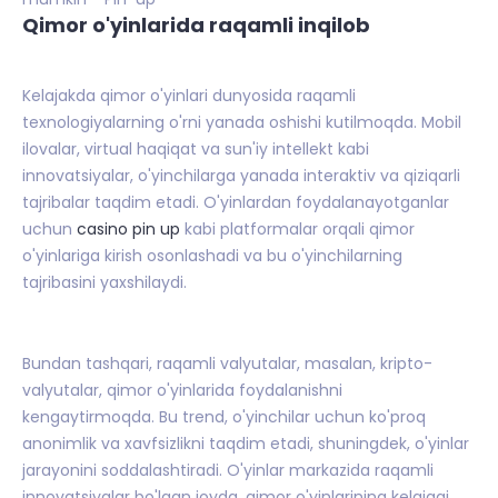
Qimor o'yinlarida raqamli inqilob
Kelajakda qimor o'yinlari dunyosida raqamli
texnologiyalarning o'rni yanada oshishi kutilmoqda. Mobil
ilovalar, virtual haqiqat va sun'iy intellekt kabi
innovatsiyalar, o'yinchilarga yanada interaktiv va qiziqarli
tajribalar taqdim etadi. O'yinlardan foydalanayotganlar
uchun
casino pin up
kabi platformalar orqali qimor
o'yinlariga kirish osonlashadi va bu o'yinchilarning
tajribasini yaxshilaydi.
Bundan tashqari, raqamli valyutalar, masalan, kripto-
valyutalar, qimor o'yinlarida foydalanishni
kengaytirmoqda. Bu trend, o'yinchilar uchun ko'proq
anonimlik va xavfsizlikni taqdim etadi, shuningdek, o'yinlar
jarayonini soddalashtiradi. O'yinlar markazida raqamli
innovatsiyalar bo'lgan joyda, qimor o'yinlarining kelajagi