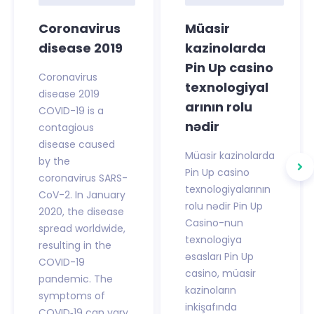
Coronavirus
Müasir
disease 2019
kazinolarda
Pin Up casino
Coronavirus
texnologiyal
disease 2019
arının rolu
COVID-19 is a
nədir
contagious
disease caused
Müasir kazinolarda
by the
Pin Up casino
coronavirus SARS-
texnologiyalarının
CoV-2. In January
rolu nədir Pin Up
2020, the disease
Casino-nun
spread worldwide,
texnologiya
resulting in the
əsasları Pin Up
COVID-19
casino, müasir
pandemic. The
kazinoların
symptoms of
inkişafında
COVID‑19 can vary