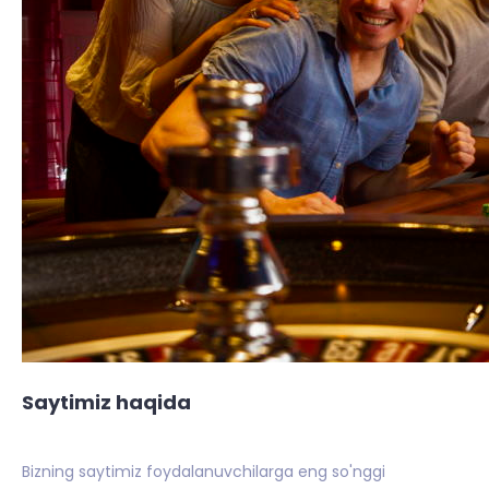
Saytimiz haqida
Bizning saytimiz foydalanuvchilarga eng so'nggi