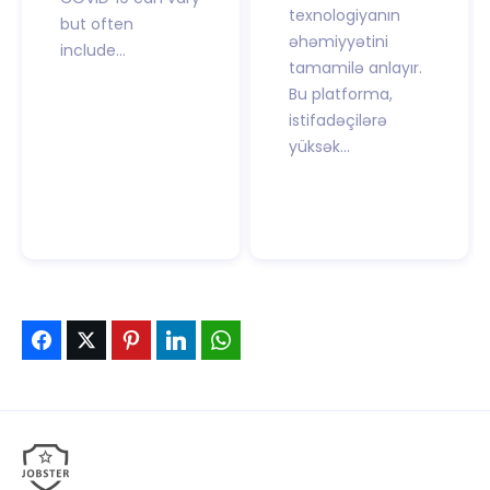
texnologiyanın
but often
əhəmiyyətini
include...
tamamilə anlayır.
Bu platforma,
istifadəçilərə
yüksək...