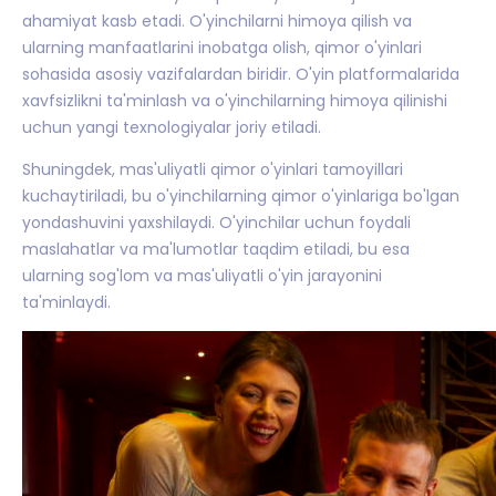
ahamiyat kasb etadi. O'yinchilarni himoya qilish va
ularning manfaatlarini inobatga olish, qimor o'yinlari
sohasida asosiy vazifalardan biridir. O'yin platformalarida
xavfsizlikni ta'minlash va o'yinchilarning himoya qilinishi
uchun yangi texnologiyalar joriy etiladi.
Shuningdek, mas'uliyatli qimor o'yinlari tamoyillari
kuchaytiriladi, bu o'yinchilarning qimor o'yinlariga bo'lgan
yondashuvini yaxshilaydi. O'yinchilar uchun foydali
maslahatlar va ma'lumotlar taqdim etiladi, bu esa
ularning sog'lom va mas'uliyatli o'yin jarayonini
ta'minlaydi.