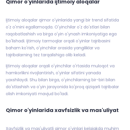
Qimor o'yinlarida ijtimoiy aloqalar
Ijtimoiy aloqalar qimor o'yinlarida yangi bir trend sifatida
o'z o'rnini egallamoqda. O'yinchilar o'z do'stlari bilan
raqobatlashish va birga o'yin o'ynash imkoniyatiga ega
bo'lishadi. Ijtimoiy tarmoqlar orqali o'yinlar tajribasini
baham ko'rish, o'yinchilar orasida yangiliklar va
tajribalarning tez tarqalishiga olib keladi.
Ijtimoiy aloqalar orqali o'yinchilar o'rtasida muloqot va
hamkorlikni rivojlantirish, o'yinlar sifatini yanada
yaxshilaydi. Shu bilan birga, o'yinchilarning bir-biri bilan
do'stlashish va o'yin jarayonida ko'proq qiziqarli tajribalar
olish imkoniyati mavjud bo'ladi.
Qimor o'yinlarida xavfsizlik va mas'uliyat
Xavfsizlik va mas'uliyatli qimor o'yinlari kelajakda muhim