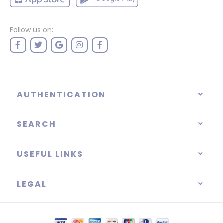
Follow us on:
AUTHENTICATION
SEARCH
USEFUL LINKS
LEGAL