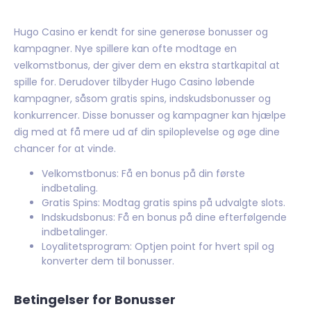
Hugo Casino er kendt for sine generøse bonusser og
kampagner. Nye spillere kan ofte modtage en
velkomstbonus, der giver dem en ekstra startkapital at
spille for. Derudover tilbyder Hugo Casino løbende
kampagner, såsom gratis spins, indskudsbonusser og
konkurrencer. Disse bonusser og kampagner kan hjælpe
dig med at få mere ud af din spiloplevelse og øge dine
chancer for at vinde.
Velkomstbonus: Få en bonus på din første
indbetaling.
Gratis Spins: Modtag gratis spins på udvalgte slots.
Indskudsbonus: Få en bonus på dine efterfølgende
indbetalinger.
Loyalitetsprogram: Optjen point for hvert spil og
konverter dem til bonusser.
Betingelser for Bonusser