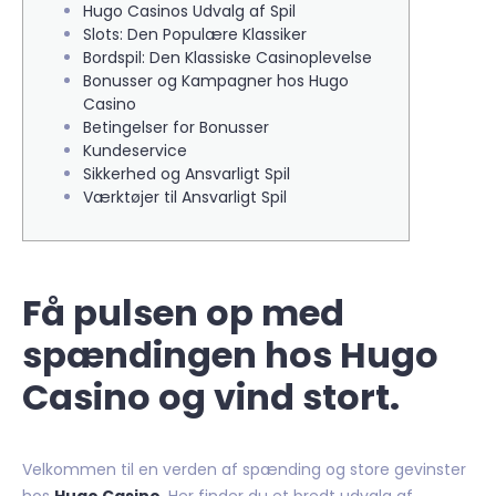
Hugo Casinos Udvalg af Spil
Slots: Den Populære Klassiker
Bordspil: Den Klassiske Casinoplevelse
Bonusser og Kampagner hos Hugo
Casino
Betingelser for Bonusser
Kundeservice
Sikkerhed og Ansvarligt Spil
Værktøjer til Ansvarligt Spil
Få pulsen op med
spændingen hos Hugo
Casino og vind stort.
Velkommen til en verden af spænding og store gevinster