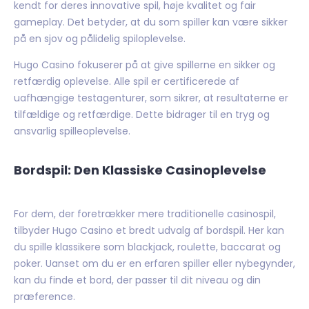
kendt for deres innovative spil, høje kvalitet og fair
gameplay. Det betyder, at du som spiller kan være sikker
på en sjov og pålidelig spiloplevelse.
Hugo Casino fokuserer på at give spillerne en sikker og
retfærdig oplevelse. Alle spil er certificerede af
uafhængige testagenturer, som sikrer, at resultaterne er
tilfældige og retfærdige. Dette bidrager til en tryg og
ansvarlig spilleoplevelse.
Bordspil: Den Klassiske Casinoplevelse
For dem, der foretrækker mere traditionelle casinospil,
tilbyder Hugo Casino et bredt udvalg af bordspil. Her kan
du spille klassikere som blackjack, roulette, baccarat og
poker. Uanset om du er en erfaren spiller eller nybegynder,
kan du finde et bord, der passer til dit niveau og din
præference.