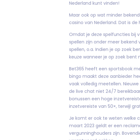
Nederland kunt vinden!
Maar ook op wat minder bekende 
casino van Nederland. Dat is de
Omdat je deze spelfuncties bij
spellen zijn onder meer bekend 
spellen, o.a. Indien je op zoek b
keuze wanneer je op zoek bent na
Bet365 heeft een sportsbook me
bingo maakt deze aanbieder heel 
vaak volledig meetellen. Nieuwe s
de live chat niet 24/7 bereikbaar
bonussen een hoge inzetvereiste
inzetvereiste van 50×, terwijl grat
Je komt er ook te weten welke c
maart 2023 geldt er een reclam
vergunninghouders zijn. Bovendie