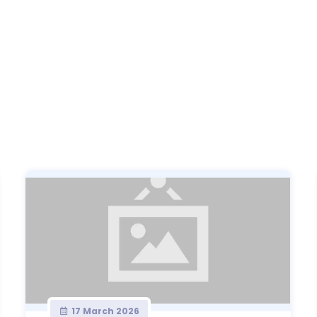
17 March 2026