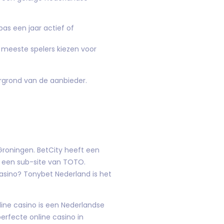
as een jaar actief of
 meeste spelers kiezen voor
ergrond van de aanbieder.
Groningen. BetCity heeft een
r een sub-site van TOTO.
asino? Tonybet Nederland is het
online casino is een Nederlandse
erfecte online casino in