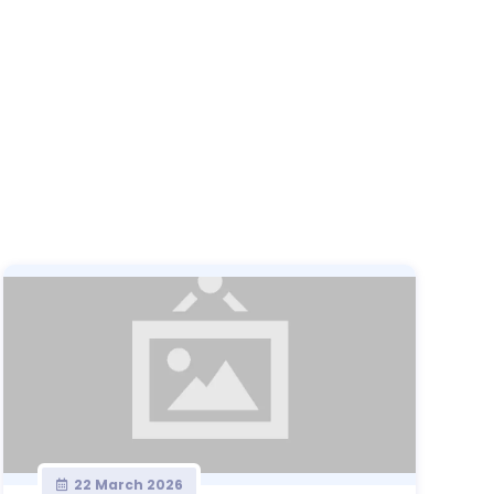
22 March 2026