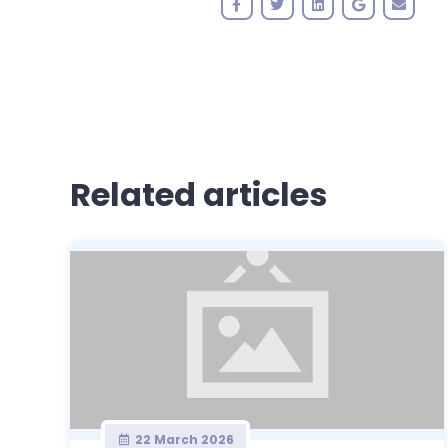
Related articles
22 March 2026