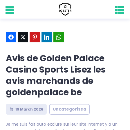
Avis de Golden Palace
Casino Sports Lisez les
avis marchands de
goldenpalace be
Uncategorised
19 March 2026
Je me suis fait auto exclure sur leur site internet y a un